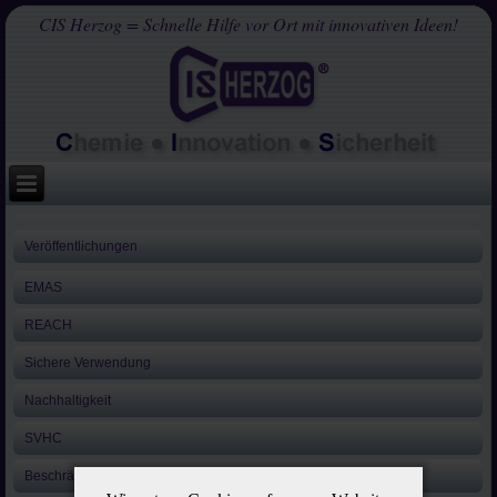
CIS Herzog = Schnelle Hilfe vor Ort mit innovativen Ideen!
Veröffentlichungen
EMAS
REACH
Sichere Verwendung
Nachhaltigkeit
SVHC
Beschränkung