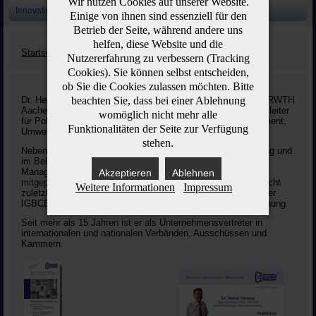
Wir nutzen Cookies auf unserer Website.
Innovation
Einige von ihnen sind essenziell für den
Betrieb der Seite, während andere uns
helfen, diese Website und die
Startseite
Über uns
Nutzererfahrung zu verbessern (Tracking
Cookies). Sie können selbst entscheiden,
ob Sie die Cookies zulassen möchten. Bitte
Dr. Heinz Herzog war nach dem Studium der Chemie an der RWTH
beachten Sie, dass bei einer Ablehnung
Aachen bei der CWS Lackfabrik als Labor- und Entwicklungsleiter
womöglich nicht mehr alle
für Polymere und danach als Prokurist für Qualitätsmanagement,
Funktionalitäten der Seite zur Verfügung
Umwelt- und Arbeitsschutz tätig.
stehen.
Neben langjähriger Erfahrung in der Unternehmensentwicklung und
im Behördenmanagement hat Dr. Herzog insbesondere im
Management der CWS die Weiterentwicklung nachhaltig
Akzeptieren
Ablehnen
mitgeprägt (u.a. durch Zertifizierungen und Validierungen). Nicht
Weitere Informationen
Impressum
zuletzt erhielt die CWS den Umweltpreis Responsible Care der
IGBCE 2001. 2005 führten die Aktivitäten zur Ethikauszeichnung.
Seit mehr als 15 Jahren ist er als Unternehmensvertreter in
internationalen und nationalen Verbänden, Ausschüssen und
Kammern.