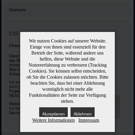
Startseite
CIS Herzog
Wir nutzen Cookies auf unserer Website.
Chemie ist überall !
Einige von ihnen sind essenziell für den
Betrieb der Seite, während andere uns
Daran ändert auch nichts
helfen, diese Website und die
das Rentenalter, das ich
Nutzererfahrung zu verbessern (Tracking
inzwischen erreicht habe.
Was sich ändert ist der
Cookies). Sie können selbst entscheiden,
Aufwand.
ob Sie die Cookies zulassen möchten. Bitte
Ich trete kürzer und befasse
beachten Sie, dass bei einer Ablehnung
mich (nur) noch mit
womöglich nicht mehr alle
Projekten zu EMAS -
Funktionalitäten der Seite zur Verfügung
REACH - Nachhaltigkeit.
stehen.
Weitere Unterstützung kann
ich Ihnen aus unserem
Netzwerk anbieten.
Akzeptieren
Ablehnen
Weitere Informationen
Impressum